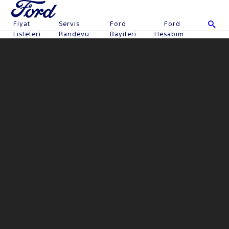
Fiyat
Servis
Ford
Ford
Listeleri
Randevu
Bayileri
Hesabım