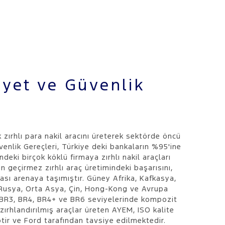
yet ve Güvenlik
k zırhlı para nakil aracını üreterek sektörde öncü
nlik Gereçleri, Türkiye deki bankaların %95'ine
eki birçok köklü firmaya zırhlı nakil araçları
 geçirmez zırhlı araç üretimindeki başarısını,
arası arenaya taşımıştır. Güney Afrika, Kafkasya,
Rusya, Orta Asya, Çin, Hong-Kong ve Avrupa
, BR3, BR4, BR4+ ve BR6 seviyelerinde kompozit
 zırhlandırılmış araçlar üreten AYEM, ISO kalite
tir ve Ford tarafından tavsiye edilmektedir.