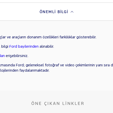
ÖNEMLI BILGI
ar ve araçların donanım özellikleri farklılıklar gösterebilir.
 bilgi
Ford bayilerinden
alınabilir.
dan
erişebilirsiniz.
lmasında Ford; geleneksel fotoğraf ve video çekimlerinin yanı sıra di
lojilerinden faydalanmaktadır.
ÖNE ÇIKAN LINKLER