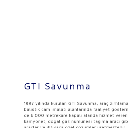
GTI Savunma
1997 yılında kurulan GTI Savunma, araç zırhlam
balistik cam imalatı alanlarında faaliyet göster
de 6.000 metrekare kapalı alanda hizmet veren f
kamyonet, doğal gaz numunesi taşıma aracı gibi
araçlar ve ihtiyaca özel çözümler üretmektedir.